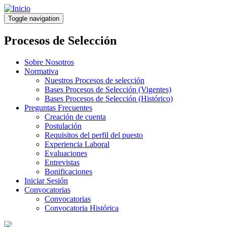
Pasar
al
Toggle navigation
contenido
principal
Procesos de Selección
Sobre Nosotros
Normativa
Nuestros Procesos de selección
Bases Procesos de Selección (Vigentes)
Bases Procesos de Selección (Histórico)
Preguntas Frecuentes
Creación de cuenta
Postulación
Requisitos del perfil del puesto
Experiencia Laboral
Evaluaciones
Entrevistas
Bonificaciones
Iniciar Sesión
Convocatorias
Convocatorias
Convocatoria Histórica