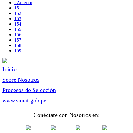
página
Página
‹ Anterior
Paginación
anterior
Page
151
Page
152
Page
153
Page
154
Page
155
Page
156
Page
157
Page
158
Página
159
actual
Inicio
Sobre Nosotros
Procesos de Selección
www.sunat.gob.pe
Conéctate con Nosotros en: