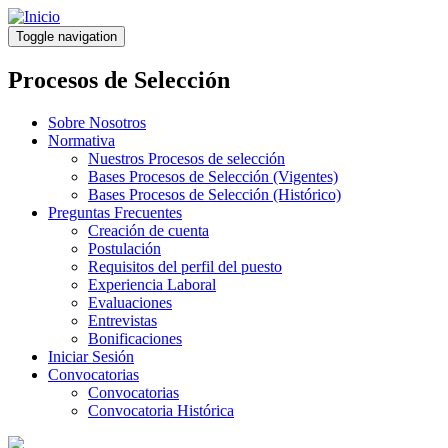
Pasar
al
Toggle navigation
contenido
principal
Procesos de Selección
Sobre Nosotros
Normativa
Nuestros Procesos de selección
Bases Procesos de Selección (Vigentes)
Bases Procesos de Selección (Histórico)
Preguntas Frecuentes
Creación de cuenta
Postulación
Requisitos del perfil del puesto
Experiencia Laboral
Evaluaciones
Entrevistas
Bonificaciones
Iniciar Sesión
Convocatorias
Convocatorias
Convocatoria Histórica