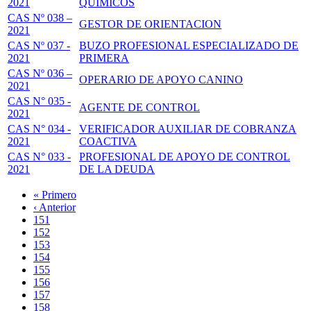
2021
QUIMICOS
CAS Nº 038 –
GESTOR DE ORIENTACION
2021
CAS Nº 037 -
BUZO PROFESIONAL ESPECIALIZADO DE
2021
PRIMERA
CAS Nº 036 –
OPERARIO DE APOYO CANINO
2021
CAS N° 035 -
AGENTE DE CONTROL
2021
CAS N° 034 -
VERIFICADOR AUXILIAR DE COBRANZA
2021
COACTIVA
CAS N° 033 -
PROFESIONAL DE APOYO DE CONTROL
2021
DE LA DEUDA
Primera
« Primero
página
Página
‹ Anterior
Paginación
anterior
Page
151
Page
152
Page
153
Page
154
Página
155
actual
Page
156
Page
157
Page
158