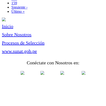
Page
159
Siguiente
Siguiente ›
página
Última
Último »
página
Inicio
Sobre Nosotros
Procesos de Selección
www.sunat.gob.pe
Conéctate con Nosotros en: