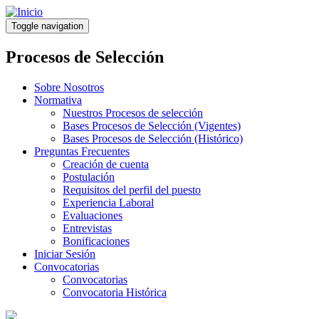
Pasar
al
Toggle navigation
contenido
principal
Procesos de Selección
Sobre Nosotros
Normativa
Nuestros Procesos de selección
Bases Procesos de Selección (Vigentes)
Bases Procesos de Selección (Histórico)
Preguntas Frecuentes
Creación de cuenta
Postulación
Requisitos del perfil del puesto
Experiencia Laboral
Evaluaciones
Entrevistas
Bonificaciones
Iniciar Sesión
Convocatorias
Convocatorias
Convocatoria Histórica