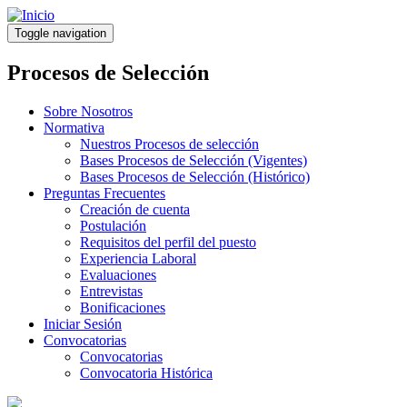
Pasar
al
Toggle navigation
contenido
principal
Procesos de Selección
Sobre Nosotros
Normativa
Nuestros Procesos de selección
Bases Procesos de Selección (Vigentes)
Bases Procesos de Selección (Histórico)
Preguntas Frecuentes
Creación de cuenta
Postulación
Requisitos del perfil del puesto
Experiencia Laboral
Evaluaciones
Entrevistas
Bonificaciones
Iniciar Sesión
Convocatorias
Convocatorias
Convocatoria Histórica