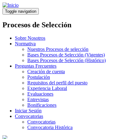
Pasar
al
Toggle navigation
contenido
principal
Procesos de Selección
Sobre Nosotros
Normativa
Nuestros Procesos de selección
Bases Procesos de Selección (Vigentes)
Bases Procesos de Selección (Histórico)
Preguntas Frecuentes
Creación de cuenta
Postulación
Requisitos del perfil del puesto
Experiencia Laboral
Evaluaciones
Entrevistas
Bonificaciones
Iniciar Sesión
Convocatorias
Convocatorias
Convocatoria Histórica