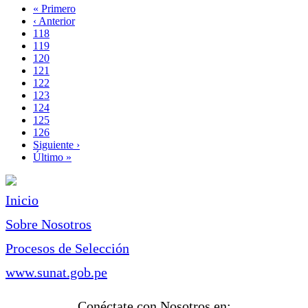
Primera
« Primero
página
Página
‹ Anterior
Paginación
anterior
Page
118
Page
119
Page
120
Page
121
Página
122
actual
Page
123
Page
124
Page
125
Page
126
Siguiente
Siguiente ›
página
Última
Último »
página
Inicio
Sobre Nosotros
Procesos de Selección
www.sunat.gob.pe
Conéctate con Nosotros en: