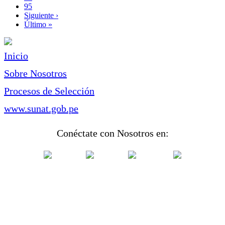
Page
95
Siguiente
Siguiente ›
página
Última
Último »
página
Inicio
Sobre Nosotros
Procesos de Selección
www.sunat.gob.pe
Conéctate con Nosotros en: