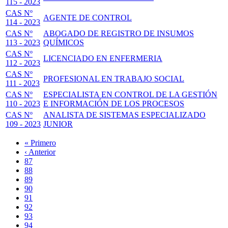
115 - 2023
CAS Nº
AGENTE DE CONTROL
114 - 2023
CAS Nº
ABOGADO DE REGISTRO DE INSUMOS
113 - 2023
QUÍMICOS
CAS Nº
LICENCIADO EN ENFERMERIA
112 - 2023
CAS Nº
PROFESIONAL EN TRABAJO SOCIAL
111 - 2023
CAS Nº
ESPECIALISTA EN CONTROL DE LA GESTIÓN
110 - 2023
E INFORMACIÓN DE LOS PROCESOS
CAS Nº
ANALISTA DE SISTEMAS ESPECIALIZADO
109 - 2023
JUNIOR
Primera
« Primero
página
Página
‹ Anterior
Paginación
anterior
Page
87
Page
88
Page
89
Page
90
Página
91
actual
Page
92
Page
93
Page
94