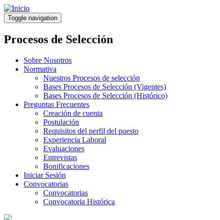
Pasar
al
Toggle navigation
contenido
principal
Procesos de Selección
Sobre Nosotros
Normativa
Nuestros Procesos de selección
Bases Procesos de Selección (Vigentes)
Bases Procesos de Selección (Histórico)
Preguntas Frecuentes
Creación de cuenta
Postulación
Requisitos del perfil del puesto
Experiencia Laboral
Evaluaciones
Entrevistas
Bonificaciones
Iniciar Sesión
Convocatorias
Convocatorias
Convocatoria Histórica