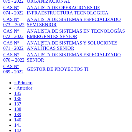
075 - 2022
ORGANIZACIONAL
CAS Nº
ANALISTA DE OPERACIONES DE
074 - 2022
INFRAESTRUCTURA TECNOLOGICA
CAS Nº
ANALISTA DE SISTEMAS ESPECIALIZADO
073 – 2022
SEMI SENIOR
CAS Nº
ANALISTA DE SISTEMAS EN TECNOLOGÍAS
072 - 2022
EMERGENTES SENIOR
CAS Nº
ANALISTA DE SISTEMAS Y SOLUCIONES
071 - 2022
ANALÍTICAS SENIOR
CAS Nº
ANALISTA DE SISTEMAS ESPECIALIZADO
070 – 2022
SENIOR
CAS Nº
GESTOR DE PROYECTOS TI
069 - 2022
Primera
« Primero
página
Página
‹ Anterior
Paginación
anterior
Page
135
Page
136
Page
137
Page
138
Página
139
actual
Page
140
Page
141
Page
142