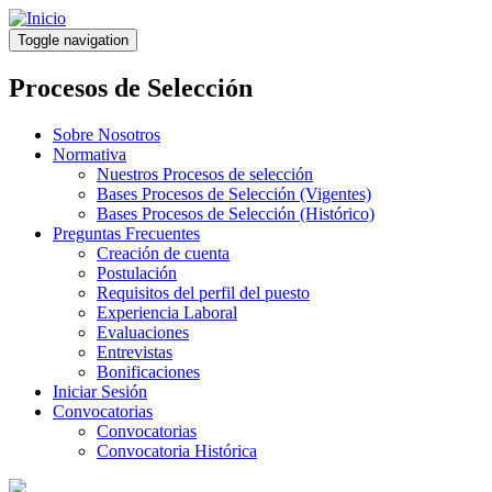
Pasar
al
Toggle navigation
contenido
principal
Procesos de Selección
Sobre Nosotros
Normativa
Nuestros Procesos de selección
Bases Procesos de Selección (Vigentes)
Bases Procesos de Selección (Histórico)
Preguntas Frecuentes
Creación de cuenta
Postulación
Requisitos del perfil del puesto
Experiencia Laboral
Evaluaciones
Entrevistas
Bonificaciones
Iniciar Sesión
Convocatorias
Convocatorias
Convocatoria Histórica