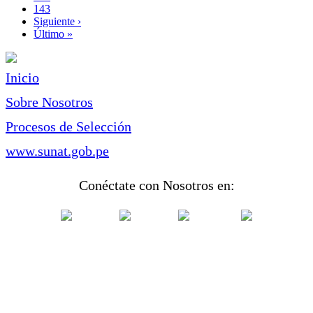
Page
143
Siguiente
Siguiente ›
página
Última
Último »
página
Inicio
Sobre Nosotros
Procesos de Selección
www.sunat.gob.pe
Conéctate con Nosotros en: