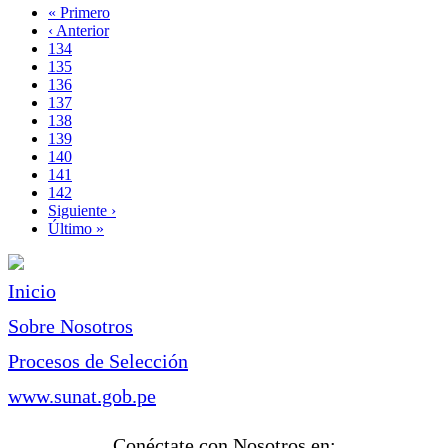
Primera
« Primero
página
Página
‹ Anterior
Paginación
anterior
Page
134
Page
135
Page
136
Page
137
Página
138
actual
Page
139
Page
140
Page
141
Page
142
Siguiente
Siguiente ›
página
Última
Último »
página
Inicio
Sobre Nosotros
Procesos de Selección
www.sunat.gob.pe
Conéctate con Nosotros en: