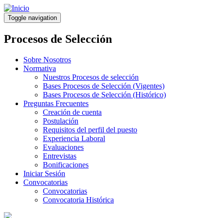
Pasar
al
Toggle navigation
contenido
principal
Procesos de Selección
Sobre Nosotros
Normativa
Nuestros Procesos de selección
Bases Procesos de Selección (Vigentes)
Bases Procesos de Selección (Histórico)
Preguntas Frecuentes
Creación de cuenta
Postulación
Requisitos del perfil del puesto
Experiencia Laboral
Evaluaciones
Entrevistas
Bonificaciones
Iniciar Sesión
Convocatorias
Convocatorias
Convocatoria Histórica