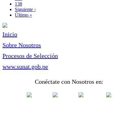
Page
138
Siguiente
Siguiente ›
página
Última
Último »
página
Inicio
Sobre Nosotros
Procesos de Selección
www.sunat.gob.pe
Conéctate con Nosotros en: