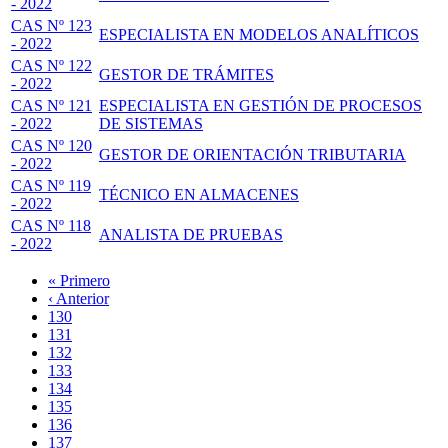
- 2022
CAS Nº 123
ESPECIALISTA EN MODELOS ANALÍTICOS
- 2022
CAS Nº 122
GESTOR DE TRÁMITES
- 2022
CAS Nº 121
ESPECIALISTA EN GESTIÓN DE PROCESOS
- 2022
DE SISTEMAS
CAS Nº 120
GESTOR DE ORIENTACIÓN TRIBUTARIA
- 2022
CAS Nº 119
TÉCNICO EN ALMACENES
- 2022
CAS Nº 118
ANALISTA DE PRUEBAS
- 2022
Primera
« Primero
página
Página
‹ Anterior
Paginación
anterior
Page
130
Page
131
Page
132
Page
133
Página
134
actual
Page
135
Page
136
Page
137