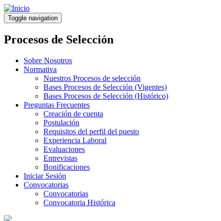
Pasar
al
Toggle navigation
contenido
principal
Procesos de Selección
Sobre Nosotros
Normativa
Nuestros Procesos de selección
Bases Procesos de Selección (Vigentes)
Bases Procesos de Selección (Histórico)
Preguntas Frecuentes
Creación de cuenta
Postulación
Requisitos del perfil del puesto
Experiencia Laboral
Evaluaciones
Entrevistas
Bonificaciones
Iniciar Sesión
Convocatorias
Convocatorias
Convocatoria Histórica