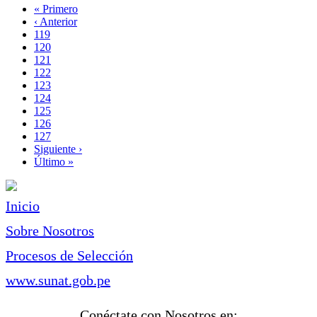
Primera
« Primero
página
Página
‹ Anterior
Paginación
anterior
Page
119
Page
120
Page
121
Page
122
Página
123
actual
Page
124
Page
125
Page
126
Page
127
Siguiente
Siguiente ›
página
Última
Último »
página
Inicio
Sobre Nosotros
Procesos de Selección
www.sunat.gob.pe
Conéctate con Nosotros en: