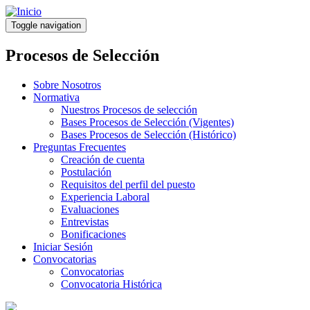
Pasar
al
Toggle navigation
contenido
principal
Procesos de Selección
Sobre Nosotros
Normativa
Nuestros Procesos de selección
Bases Procesos de Selección (Vigentes)
Bases Procesos de Selección (Histórico)
Preguntas Frecuentes
Creación de cuenta
Postulación
Requisitos del perfil del puesto
Experiencia Laboral
Evaluaciones
Entrevistas
Bonificaciones
Iniciar Sesión
Convocatorias
Convocatorias
Convocatoria Histórica