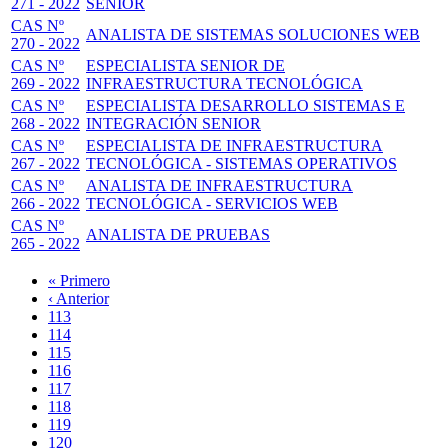
271 - 2022
SENIOR
CAS Nº
ANALISTA DE SISTEMAS SOLUCIONES WEB
270 - 2022
CAS Nº
ESPECIALISTA SENIOR DE
269 - 2022
INFRAESTRUCTURA TECNOLÓGICA
CAS Nº
ESPECIALISTA DESARROLLO SISTEMAS E
268 - 2022
INTEGRACIÓN SENIOR
CAS Nº
ESPECIALISTA DE INFRAESTRUCTURA
267 - 2022
TECNOLÓGICA - SISTEMAS OPERATIVOS
CAS Nº
ANALISTA DE INFRAESTRUCTURA
266 - 2022
TECNOLÓGICA - SERVICIOS WEB
CAS Nº
ANALISTA DE PRUEBAS
265 - 2022
Primera
« Primero
página
Página
‹ Anterior
Paginación
anterior
Page
113
Page
114
Page
115
Page
116
Página
117
actual
Page
118
Page
119
Page
120