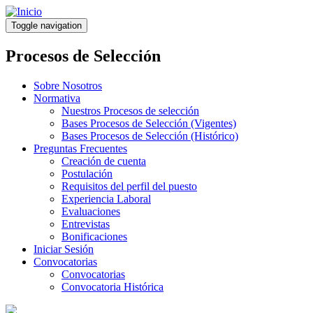
Pasar
al
Toggle navigation
contenido
principal
Procesos de Selección
Sobre Nosotros
Normativa
Nuestros Procesos de selección
Bases Procesos de Selección (Vigentes)
Bases Procesos de Selección (Histórico)
Preguntas Frecuentes
Creación de cuenta
Postulación
Requisitos del perfil del puesto
Experiencia Laboral
Evaluaciones
Entrevistas
Bonificaciones
Iniciar Sesión
Convocatorias
Convocatorias
Convocatoria Histórica