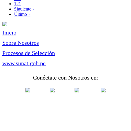
Page
121
Siguiente
Siguiente ›
página
Última
Último »
página
Inicio
Sobre Nosotros
Procesos de Selección
www.sunat.gob.pe
Conéctate con Nosotros en: