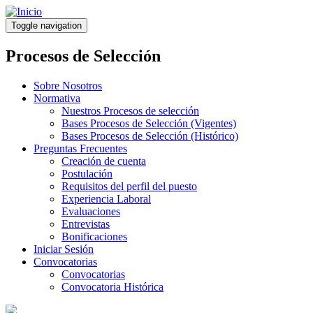
Pasar
al
Toggle navigation
contenido
principal
Procesos de Selección
Sobre Nosotros
Normativa
Nuestros Procesos de selección
Bases Procesos de Selección (Vigentes)
Bases Procesos de Selección (Histórico)
Preguntas Frecuentes
Creación de cuenta
Postulación
Requisitos del perfil del puesto
Experiencia Laboral
Evaluaciones
Entrevistas
Bonificaciones
Iniciar Sesión
Convocatorias
Convocatorias
Convocatoria Histórica