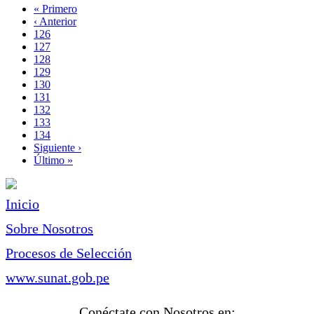
Primera
« Primero
página
Página
‹ Anterior
Paginación
anterior
Page
126
Page
127
Page
128
Page
129
Página
130
actual
Page
131
Page
132
Page
133
Page
134
Siguiente
Siguiente ›
página
Última
Último »
página
Inicio
Sobre Nosotros
Procesos de Selección
www.sunat.gob.pe
Conéctate con Nosotros en: