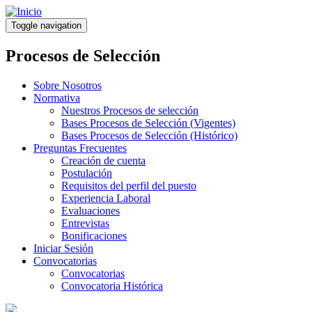
Pasar
al
Toggle navigation
contenido
principal
Procesos de Selección
Sobre Nosotros
Normativa
Nuestros Procesos de selección
Bases Procesos de Selección (Vigentes)
Bases Procesos de Selección (Histórico)
Preguntas Frecuentes
Creación de cuenta
Postulación
Requisitos del perfil del puesto
Experiencia Laboral
Evaluaciones
Entrevistas
Bonificaciones
Iniciar Sesión
Convocatorias
Convocatorias
Convocatoria Histórica