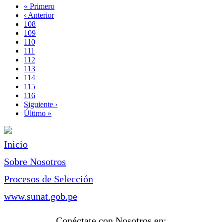
Primera
« Primero
página
Página
‹ Anterior
Paginación
anterior
Page
108
Page
109
Page
110
Page
111
Página
112
actual
Page
113
Page
114
Page
115
Page
116
Siguiente
Siguiente ›
página
Última
Último »
página
Inicio
Sobre Nosotros
Procesos de Selección
www.sunat.gob.pe
Conéctate con Nosotros en: