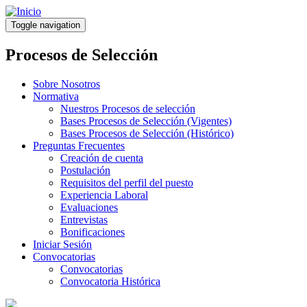
Pasar
al
Toggle navigation
contenido
principal
Procesos de Selección
Sobre Nosotros
Normativa
Nuestros Procesos de selección
Bases Procesos de Selección (Vigentes)
Bases Procesos de Selección (Histórico)
Preguntas Frecuentes
Creación de cuenta
Postulación
Requisitos del perfil del puesto
Experiencia Laboral
Evaluaciones
Entrevistas
Bonificaciones
Iniciar Sesión
Convocatorias
Convocatorias
Convocatoria Histórica