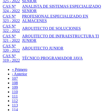
325 - 2022
SENIOR
CAS Nº
ANALISTA DE SISTEMAS ESPECIALIZADO
324 - 2022
SENIOR
CAS Nº
PROFESIONAL ESPECIALIZADO EN
323 - 2022
ALMACENES
CAS Nº
ARQUITECTO DE SOLUCIONES
322 - 2022
CAS Nº
ARQUITECTO DE INFRAESTRUCTURA TI
321 - 2022
JUNIOR
CAS Nº
ARQUITECTO JUNIOR
320 - 2022
CAS Nº
TÉCNICO PROGRAMADOR JAVA
319 - 2022
Primera
« Primero
página
Página
‹ Anterior
Paginación
anterior
Page
107
Page
108
Page
109
Page
110
Página
111
actual
Page
112
Page
113
Page
114