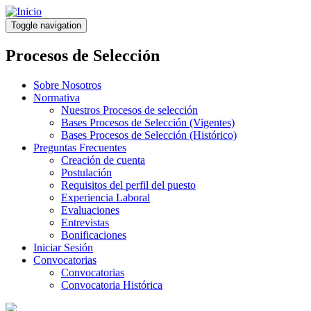
Pasar
al
Toggle navigation
contenido
principal
Procesos de Selección
Sobre Nosotros
Normativa
Nuestros Procesos de selección
Bases Procesos de Selección (Vigentes)
Bases Procesos de Selección (Histórico)
Preguntas Frecuentes
Creación de cuenta
Postulación
Requisitos del perfil del puesto
Experiencia Laboral
Evaluaciones
Entrevistas
Bonificaciones
Iniciar Sesión
Convocatorias
Convocatorias
Convocatoria Histórica