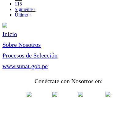
Page
115
Siguiente
Siguiente ›
página
Última
Último »
página
Inicio
Sobre Nosotros
Procesos de Selección
www.sunat.gob.pe
Conéctate con Nosotros en: