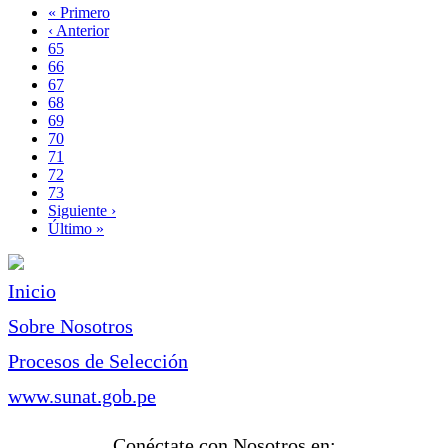
Primera
« Primero
página
Página
‹ Anterior
Paginación
anterior
Page
65
Page
66
Page
67
Page
68
Página
69
actual
Page
70
Page
71
Page
72
Page
73
Siguiente
Siguiente ›
página
Última
Último »
página
Inicio
Sobre Nosotros
Procesos de Selección
www.sunat.gob.pe
Conéctate con Nosotros en: