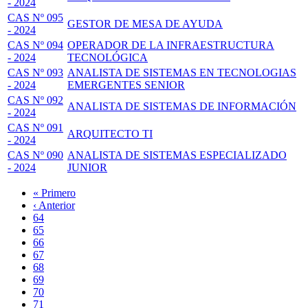
- 2024
CAS Nº 095
GESTOR DE MESA DE AYUDA
- 2024
CAS Nº 094
OPERADOR DE LA INFRAESTRUCTURA
- 2024
TECNOLÓGICA
CAS Nº 093
ANALISTA DE SISTEMAS EN TECNOLOGIAS
- 2024
EMERGENTES SENIOR
CAS Nº 092
ANALISTA DE SISTEMAS DE INFORMACIÓN
- 2024
CAS Nº 091
ARQUITECTO TI
- 2024
CAS Nº 090
ANALISTA DE SISTEMAS ESPECIALIZADO
- 2024
JUNIOR
Primera
« Primero
página
Página
‹ Anterior
Paginación
anterior
Page
64
Page
65
Page
66
Page
67
Página
68
actual
Page
69
Page
70
Page
71