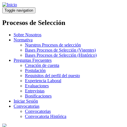
Pasar
al
Toggle navigation
contenido
principal
Procesos de Selección
Sobre Nosotros
Normativa
Nuestros Procesos de selección
Bases Procesos de Selección (Vigentes)
Bases Procesos de Selección (Histórico)
Preguntas Frecuentes
Creación de cuenta
Postulación
Requisitos del perfil del puesto
Experiencia Laboral
Evaluaciones
Entrevistas
Bonificaciones
Iniciar Sesión
Convocatorias
Convocatorias
Convocatoria Histórica