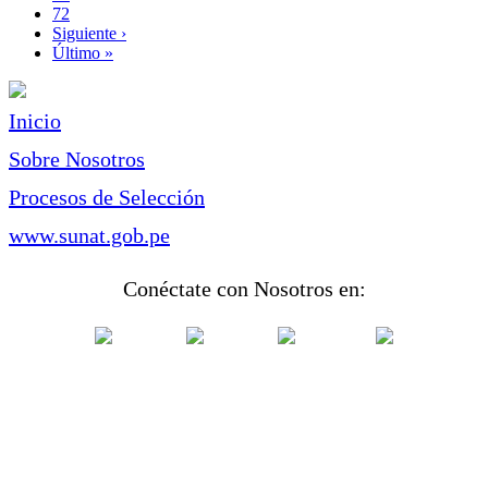
Page
72
Siguiente
Siguiente ›
página
Última
Último »
página
Inicio
Sobre Nosotros
Procesos de Selección
www.sunat.gob.pe
Conéctate con Nosotros en: