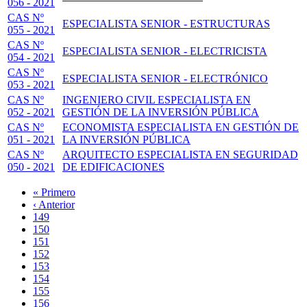
056 - 2021
CAS Nº
ESPECIALISTA SENIOR - ESTRUCTURAS
055 - 2021
CAS Nº
ESPECIALISTA SENIOR - ELECTRICISTA
054 - 2021
CAS Nº
ESPECIALISTA SENIOR - ELECTRÓNICO
053 - 2021
CAS Nº
INGENIERO CIVIL ESPECIALISTA EN
052 - 2021
GESTIÓN DE LA INVERSIÓN PÚBLICA
CAS Nº
ECONOMISTA ESPECIALISTA EN GESTIÓN DE
051 - 2021
LA INVERSIÓN PÚBLICA
CAS Nº
ARQUITECTO ESPECIALISTA EN SEGURIDAD
050 - 2021
DE EDIFICACIONES
Primera
« Primero
página
Página
‹ Anterior
Paginación
anterior
Page
149
Page
150
Page
151
Page
152
Página
153
actual
Page
154
Page
155
Page
156