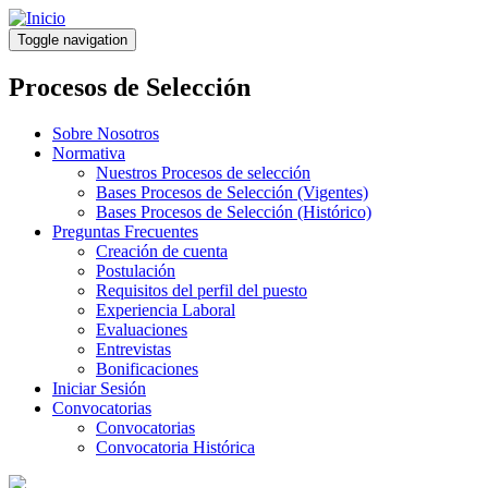
Pasar
al
Toggle navigation
contenido
principal
Procesos de Selección
Sobre Nosotros
Normativa
Nuestros Procesos de selección
Bases Procesos de Selección (Vigentes)
Bases Procesos de Selección (Histórico)
Preguntas Frecuentes
Creación de cuenta
Postulación
Requisitos del perfil del puesto
Experiencia Laboral
Evaluaciones
Entrevistas
Bonificaciones
Iniciar Sesión
Convocatorias
Convocatorias
Convocatoria Histórica