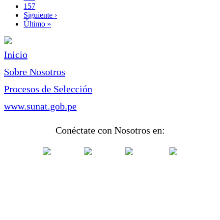
Page
157
Siguiente
Siguiente ›
página
Última
Último »
página
Inicio
Sobre Nosotros
Procesos de Selección
www.sunat.gob.pe
Conéctate con Nosotros en: