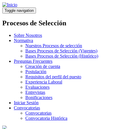
Pasar
al
Toggle navigation
contenido
principal
Procesos de Selección
Sobre Nosotros
Normativa
Nuestros Procesos de selección
Bases Procesos de Selección (Vigentes)
Bases Procesos de Selección (Histórico)
Preguntas Frecuentes
Creación de cuenta
Postulación
Requisitos del perfil del puesto
Experiencia Laboral
Evaluaciones
Entrevistas
Bonificaciones
Iniciar Sesión
Convocatorias
Convocatorias
Convocatoria Histórica