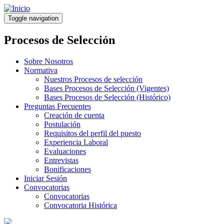
Pasar
al
Toggle navigation
contenido
principal
Procesos de Selección
Sobre Nosotros
Normativa
Nuestros Procesos de selección
Bases Procesos de Selección (Vigentes)
Bases Procesos de Selección (Histórico)
Preguntas Frecuentes
Creación de cuenta
Postulación
Requisitos del perfil del puesto
Experiencia Laboral
Evaluaciones
Entrevistas
Bonificaciones
Iniciar Sesión
Convocatorias
Convocatorias
Convocatoria Histórica