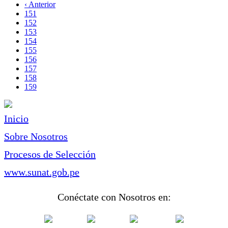
página
Página
‹ Anterior
Paginación
anterior
Page
151
Page
152
Page
153
Page
154
Page
155
Page
156
Page
157
Page
158
Página
159
actual
Inicio
Sobre Nosotros
Procesos de Selección
www.sunat.gob.pe
Conéctate con Nosotros en: