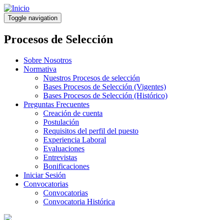
Pasar
al
Toggle navigation
contenido
principal
Procesos de Selección
Sobre Nosotros
Normativa
Nuestros Procesos de selección
Bases Procesos de Selección (Vigentes)
Bases Procesos de Selección (Histórico)
Preguntas Frecuentes
Creación de cuenta
Postulación
Requisitos del perfil del puesto
Experiencia Laboral
Evaluaciones
Entrevistas
Bonificaciones
Iniciar Sesión
Convocatorias
Convocatorias
Convocatoria Histórica