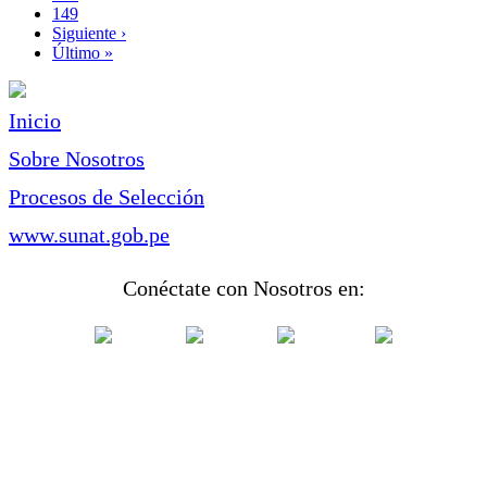
Page
149
Siguiente
Siguiente ›
página
Última
Último »
página
Inicio
Sobre Nosotros
Procesos de Selección
www.sunat.gob.pe
Conéctate con Nosotros en: