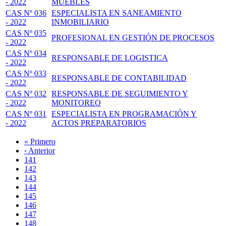
- 2022
MUEBLES
CAS Nº 036
ESPECIALISTA EN SANEAMIENTO
- 2022
INMOBILIARIO
CAS Nº 035
PROFESIONAL EN GESTIÓN DE PROCESOS
- 2022
CAS Nº 034
RESPONSABLE DE LOGISTICA
- 2022
CAS Nº 033
RESPONSABLE DE CONTABILIDAD
- 2022
CAS Nº 032
RESPONSABLE DE SEGUIMIENTO Y
- 2022
MONITOREO
CAS Nº 031
ESPECIALISTA EN PROGRAMACIÓN Y
- 2022
ACTOS PREPARATORIOS
Primera
« Primero
página
Página
‹ Anterior
Paginación
anterior
Page
141
Page
142
Page
143
Page
144
Página
145
actual
Page
146
Page
147
Page
148