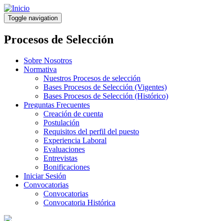
Pasar
al
Toggle navigation
contenido
principal
Procesos de Selección
Sobre Nosotros
Normativa
Nuestros Procesos de selección
Bases Procesos de Selección (Vigentes)
Bases Procesos de Selección (Histórico)
Preguntas Frecuentes
Creación de cuenta
Postulación
Requisitos del perfil del puesto
Experiencia Laboral
Evaluaciones
Entrevistas
Bonificaciones
Iniciar Sesión
Convocatorias
Convocatorias
Convocatoria Histórica