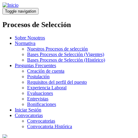
Pasar
al
Toggle navigation
contenido
principal
Procesos de Selección
Sobre Nosotros
Normativa
Nuestros Procesos de selección
Bases Procesos de Selección (Vigentes)
Bases Procesos de Selección (Histórico)
Preguntas Frecuentes
Creación de cuenta
Postulación
Requisitos del perfil del puesto
Experiencia Laboral
Evaluaciones
Entrevistas
Bonificaciones
Iniciar Sesión
Convocatorias
Convocatorias
Convocatoria Histórica