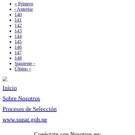
Primera
« Primero
página
Página
‹ Anterior
Paginación
anterior
Page
140
Page
141
Page
142
Page
143
Página
144
actual
Page
145
Page
146
Page
147
Page
148
Siguiente
Siguiente ›
página
Última
Último »
página
Inicio
Sobre Nosotros
Procesos de Selección
www.sunat.gob.pe
Conéctate con Nosotros en: