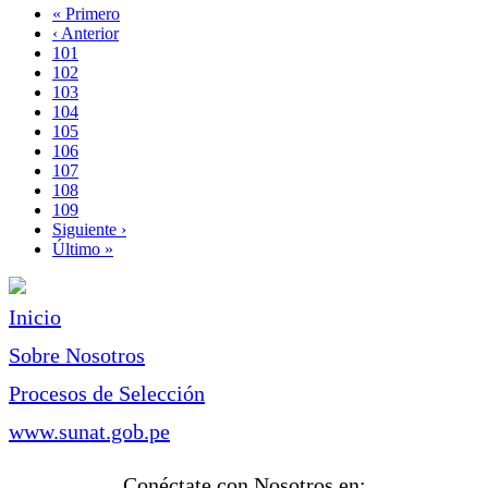
Primera
« Primero
página
Página
‹ Anterior
Paginación
anterior
Page
101
Page
102
Page
103
Page
104
Página
105
actual
Page
106
Page
107
Page
108
Page
109
Siguiente
Siguiente ›
página
Última
Último »
página
Inicio
Sobre Nosotros
Procesos de Selección
www.sunat.gob.pe
Conéctate con Nosotros en: