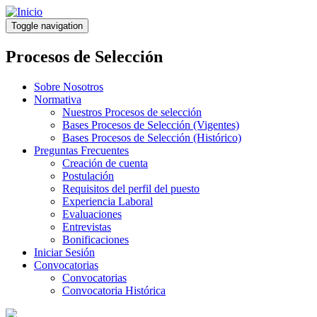
Pasar
al
Toggle navigation
contenido
principal
Procesos de Selección
Sobre Nosotros
Normativa
Nuestros Procesos de selección
Bases Procesos de Selección (Vigentes)
Bases Procesos de Selección (Histórico)
Preguntas Frecuentes
Creación de cuenta
Postulación
Requisitos del perfil del puesto
Experiencia Laboral
Evaluaciones
Entrevistas
Bonificaciones
Iniciar Sesión
Convocatorias
Convocatorias
Convocatoria Histórica