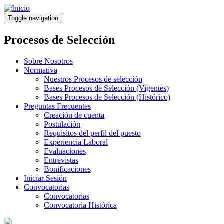
Pasar
al
Toggle navigation
contenido
principal
Procesos de Selección
Sobre Nosotros
Normativa
Nuestros Procesos de selección
Bases Procesos de Selección (Vigentes)
Bases Procesos de Selección (Histórico)
Preguntas Frecuentes
Creación de cuenta
Postulación
Requisitos del perfil del puesto
Experiencia Laboral
Evaluaciones
Entrevistas
Bonificaciones
Iniciar Sesión
Convocatorias
Convocatorias
Convocatoria Histórica