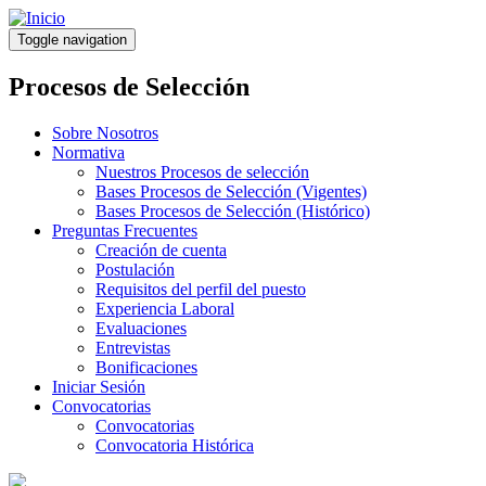
Pasar
al
Toggle navigation
contenido
principal
Procesos de Selección
Sobre Nosotros
Normativa
Nuestros Procesos de selección
Bases Procesos de Selección (Vigentes)
Bases Procesos de Selección (Histórico)
Preguntas Frecuentes
Creación de cuenta
Postulación
Requisitos del perfil del puesto
Experiencia Laboral
Evaluaciones
Entrevistas
Bonificaciones
Iniciar Sesión
Convocatorias
Convocatorias
Convocatoria Histórica