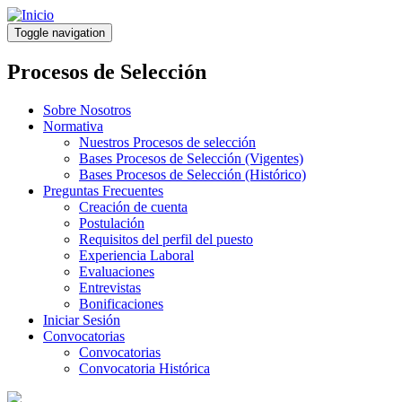
Pasar
al
Toggle navigation
contenido
principal
Procesos de Selección
Sobre Nosotros
Normativa
Nuestros Procesos de selección
Bases Procesos de Selección (Vigentes)
Bases Procesos de Selección (Histórico)
Preguntas Frecuentes
Creación de cuenta
Postulación
Requisitos del perfil del puesto
Experiencia Laboral
Evaluaciones
Entrevistas
Bonificaciones
Iniciar Sesión
Convocatorias
Convocatorias
Convocatoria Histórica