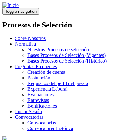
Pasar
al
Toggle navigation
contenido
principal
Procesos de Selección
Sobre Nosotros
Normativa
Nuestros Procesos de selección
Bases Procesos de Selección (Vigentes)
Bases Procesos de Selección (Histórico)
Preguntas Frecuentes
Creación de cuenta
Postulación
Requisitos del perfil del puesto
Experiencia Laboral
Evaluaciones
Entrevistas
Bonificaciones
Iniciar Sesión
Convocatorias
Convocatorias
Convocatoria Histórica