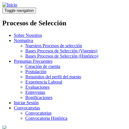
Pasar
al
Toggle navigation
contenido
principal
Procesos de Selección
Sobre Nosotros
Normativa
Nuestros Procesos de selección
Bases Procesos de Selección (Vigentes)
Bases Procesos de Selección (Histórico)
Preguntas Frecuentes
Creación de cuenta
Postulación
Requisitos del perfil del puesto
Experiencia Laboral
Evaluaciones
Entrevistas
Bonificaciones
Iniciar Sesión
Convocatorias
Convocatorias
Convocatoria Histórica