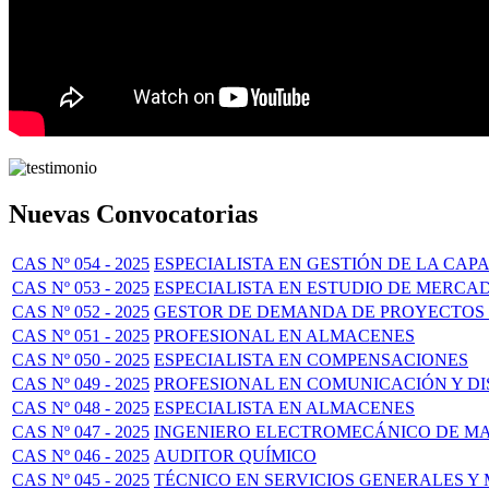
Nuevas Convocatorias
CAS Nº 054 - 2025
ESPECIALISTA EN GESTIÓN DE LA CAP
CAS Nº 053 - 2025
ESPECIALISTA EN ESTUDIO DE MERCA
CAS Nº 052 - 2025
GESTOR DE DEMANDA DE PROYECTOS 
CAS Nº 051 - 2025
PROFESIONAL EN ALMACENES
CAS Nº 050 - 2025
ESPECIALISTA EN COMPENSACIONES
CAS Nº 049 - 2025
PROFESIONAL EN COMUNICACIÓN Y D
CAS Nº 048 - 2025
ESPECIALISTA EN ALMACENES
CAS Nº 047 - 2025
INGENIERO ELECTROMECÁNICO DE M
CAS Nº 046 - 2025
AUDITOR QUÍMICO
CAS Nº 045 - 2025
TÉCNICO EN SERVICIOS GENERALES Y