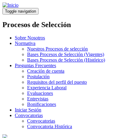
Pasar
al
Toggle navigation
contenido
principal
Procesos de Selección
Sobre Nosotros
Normativa
Nuestros Procesos de selección
Bases Procesos de Selección (Vigentes)
Bases Procesos de Selección (Histórico)
Preguntas Frecuentes
Creación de cuenta
Postulación
Requisitos del perfil del puesto
Experiencia Laboral
Evaluaciones
Entrevistas
Bonificaciones
Iniciar Sesión
Convocatorias
Convocatorias
Convocatoria Histórica