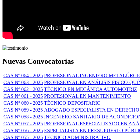
Nuevas Convocatorias
CAS Nº 064 - 2025
PROFESIONAL INGENIERO METALÚRGI
CAS Nº 063 - 2025
PROFESIONAL EN ANÁLISIS FISICO-QU
CAS Nº 062 - 2025
TÉCNICO EN MECÁNICA AUTOMOTRIZ
CAS Nº 061 - 2025
PROFESIONAL EN MANTENIMIENTO
CAS Nº 060 - 2025
TÉCNICO DEPOSITARIO
CAS Nº 059 - 2025
ABOGADO ESPECIALISTA EN DERECHO
CAS Nº 058 - 2025
INGENIERO SANITARIO DE ACONDICI
CAS Nº 057 - 2025
PROFESIONAL ESPECIALIZADO EN ANÁL
CAS Nº 056 - 2025
ESPECIALISTA EN PRESUPUESTO PÚBL
CAS Nº 055 - 2025
TÉCNICO ADMINISTRATIVO