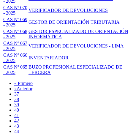
- 2025
CAS Nº 070
VERIFICADOR DE DEVOLUCIONES
- 2025
CAS Nº 069
GESTOR DE ORIENTACIÓN TRIBUTARIA
- 2025
CAS Nº 068
GESTOR ESPECIALIZADO DE ORIENTACIÓN
- 2025
INFORMÁTICA
CAS Nº 067
VERIFICADOR DE DEVOLUCIONES - LIMA
- 2025
CAS Nº 066
INVENTARIADOR
- 2025
CAS Nº 065
BUZO PROFESIONAL ESPECIALIZADO DE
- 2025
TERCERA
Primera
« Primero
página
Página
‹ Anterior
Paginación
anterior
Page
37
Page
38
Page
39
Page
40
Página
41
actual
Page
42
Page
43
Page
44