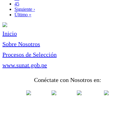
Page
45
Siguiente
Siguiente ›
página
Última
Último »
página
Inicio
Sobre Nosotros
Procesos de Selección
www.sunat.gob.pe
Conéctate con Nosotros en: