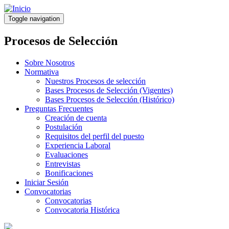
Pasar
al
Toggle navigation
contenido
principal
Procesos de Selección
Sobre Nosotros
Normativa
Nuestros Procesos de selección
Bases Procesos de Selección (Vigentes)
Bases Procesos de Selección (Histórico)
Preguntas Frecuentes
Creación de cuenta
Postulación
Requisitos del perfil del puesto
Experiencia Laboral
Evaluaciones
Entrevistas
Bonificaciones
Iniciar Sesión
Convocatorias
Convocatorias
Convocatoria Histórica