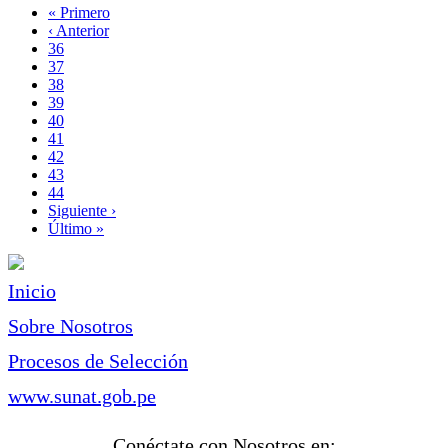
Primera
« Primero
página
Página
‹ Anterior
Paginación
anterior
Page
36
Page
37
Page
38
Page
39
Página
40
actual
Page
41
Page
42
Page
43
Page
44
Siguiente
Siguiente ›
página
Última
Último »
página
Inicio
Sobre Nosotros
Procesos de Selección
www.sunat.gob.pe
Conéctate con Nosotros en: