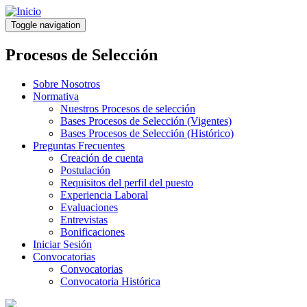
Pasar
al
Toggle navigation
contenido
principal
Procesos de Selección
Sobre Nosotros
Normativa
Nuestros Procesos de selección
Bases Procesos de Selección (Vigentes)
Bases Procesos de Selección (Histórico)
Preguntas Frecuentes
Creación de cuenta
Postulación
Requisitos del perfil del puesto
Experiencia Laboral
Evaluaciones
Entrevistas
Bonificaciones
Iniciar Sesión
Convocatorias
Convocatorias
Convocatoria Histórica