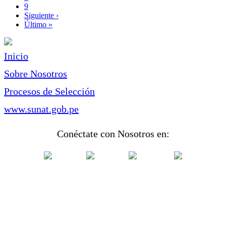
Page
9
Siguiente
Siguiente ›
página
Última
Último »
página
Inicio
Sobre Nosotros
Procesos de Selección
www.sunat.gob.pe
Conéctate con Nosotros en: