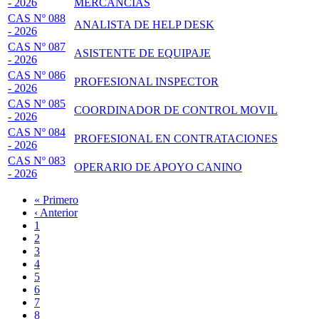
- 2026
MERCANCÍAS
CAS Nº 088
ANALISTA DE HELP DESK
- 2026
CAS Nº 087
ASISTENTE DE EQUIPAJE
- 2026
CAS Nº 086
PROFESIONAL INSPECTOR
- 2026
CAS Nº 085
COORDINADOR DE CONTROL MOVIL
- 2026
CAS Nº 084
PROFESIONAL EN CONTRATACIONES
- 2026
CAS Nº 083
OPERARIO DE APOYO CANINO
- 2026
Primera
« Primero
página
Página
‹ Anterior
Paginación
anterior
Page
1
Page
2
Página
3
actual
Page
4
Page
5
Page
6
Page
7
Page
8