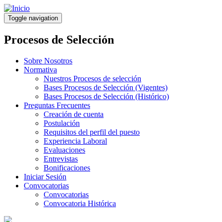
Pasar
al
Toggle navigation
contenido
principal
Procesos de Selección
Sobre Nosotros
Normativa
Nuestros Procesos de selección
Bases Procesos de Selección (Vigentes)
Bases Procesos de Selección (Histórico)
Preguntas Frecuentes
Creación de cuenta
Postulación
Requisitos del perfil del puesto
Experiencia Laboral
Evaluaciones
Entrevistas
Bonificaciones
Iniciar Sesión
Convocatorias
Convocatorias
Convocatoria Histórica