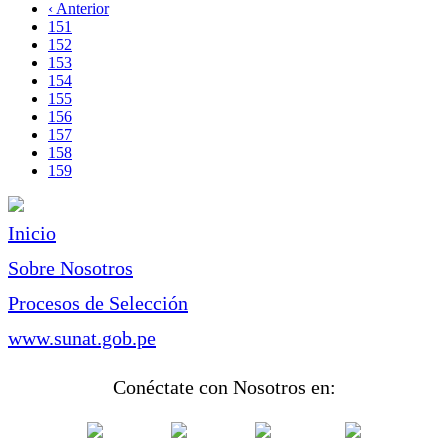
página
Página
‹ Anterior
Paginación
anterior
Page
151
Page
152
Page
153
Page
154
Page
155
Page
156
Page
157
Page
158
Página
159
actual
Inicio
Sobre Nosotros
Procesos de Selección
www.sunat.gob.pe
Conéctate con Nosotros en: