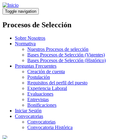
Pasar
al
Toggle navigation
contenido
principal
Procesos de Selección
Sobre Nosotros
Normativa
Nuestros Procesos de selección
Bases Procesos de Selección (Vigentes)
Bases Procesos de Selección (Histórico)
Preguntas Frecuentes
Creación de cuenta
Postulación
Requisitos del perfil del puesto
Experiencia Laboral
Evaluaciones
Entrevistas
Bonificaciones
Iniciar Sesión
Convocatorias
Convocatorias
Convocatoria Histórica