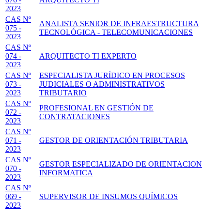
2023
CAS Nº
ANALISTA SENIOR DE INFRAESTRUCTURA
075 -
TECNOLÓGICA - TELECOMUNICACIONES
2023
CAS Nº
074 -
ARQUITECTO TI EXPERTO
2023
CAS Nº
ESPECIALISTA JURÍDICO EN PROCESOS
073 -
JUDICIALES O ADMINISTRATIVOS
2023
TRIBUTARIO
CAS Nº
PROFESIONAL EN GESTIÓN DE
072 -
CONTRATACIONES
2023
CAS Nº
071 -
GESTOR DE ORIENTACIÓN TRIBUTARIA
2023
CAS Nº
GESTOR ESPECIALIZADO DE ORIENTACION
070 -
INFORMATICA
2023
CAS Nº
069 -
SUPERVISOR DE INSUMOS QUÍMICOS
2023