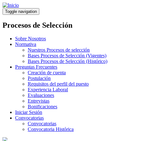
Pasar
al
Toggle navigation
contenido
principal
Procesos de Selección
Sobre Nosotros
Normativa
Nuestros Procesos de selección
Bases Procesos de Selección (Vigentes)
Bases Procesos de Selección (Histórico)
Preguntas Frecuentes
Creación de cuenta
Postulación
Requisitos del perfil del puesto
Experiencia Laboral
Evaluaciones
Entrevistas
Bonificaciones
Iniciar Sesión
Convocatorias
Convocatorias
Convocatoria Histórica