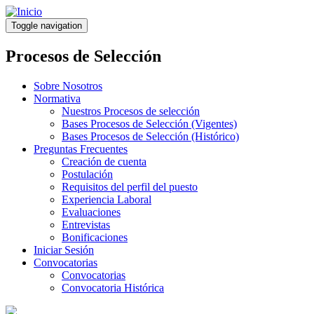
Pasar
al
Toggle navigation
contenido
principal
Procesos de Selección
Sobre Nosotros
Normativa
Nuestros Procesos de selección
Bases Procesos de Selección (Vigentes)
Bases Procesos de Selección (Histórico)
Preguntas Frecuentes
Creación de cuenta
Postulación
Requisitos del perfil del puesto
Experiencia Laboral
Evaluaciones
Entrevistas
Bonificaciones
Iniciar Sesión
Convocatorias
Convocatorias
Convocatoria Histórica