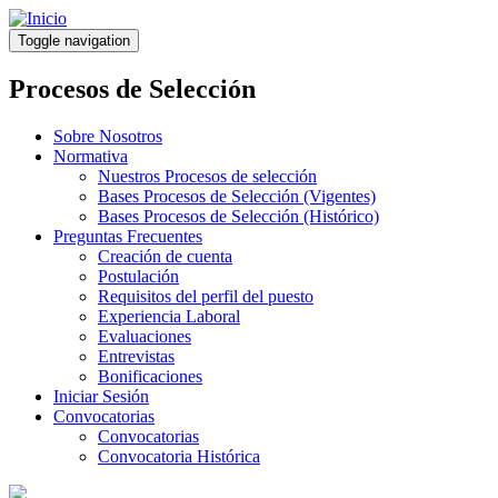
Pasar
al
Toggle navigation
contenido
principal
Procesos de Selección
Sobre Nosotros
Normativa
Nuestros Procesos de selección
Bases Procesos de Selección (Vigentes)
Bases Procesos de Selección (Histórico)
Preguntas Frecuentes
Creación de cuenta
Postulación
Requisitos del perfil del puesto
Experiencia Laboral
Evaluaciones
Entrevistas
Bonificaciones
Iniciar Sesión
Convocatorias
Convocatorias
Convocatoria Histórica