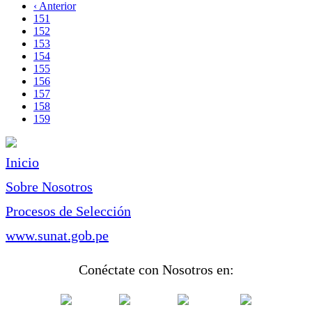
página
Página
‹ Anterior
Paginación
anterior
Page
151
Page
152
Page
153
Page
154
Page
155
Page
156
Page
157
Page
158
Página
159
actual
Inicio
Sobre Nosotros
Procesos de Selección
www.sunat.gob.pe
Conéctate con Nosotros en: