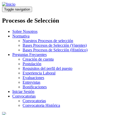
Pasar
al
Toggle navigation
contenido
principal
Procesos de Selección
Sobre Nosotros
Normativa
Nuestros Procesos de selección
Bases Procesos de Selección (Vigentes)
Bases Procesos de Selección (Histórico)
Preguntas Frecuentes
Creación de cuenta
Postulación
Requisitos del perfil del puesto
Experiencia Laboral
Evaluaciones
Entrevistas
Bonificaciones
Iniciar Sesión
Convocatorias
Convocatorias
Convocatoria Histórica