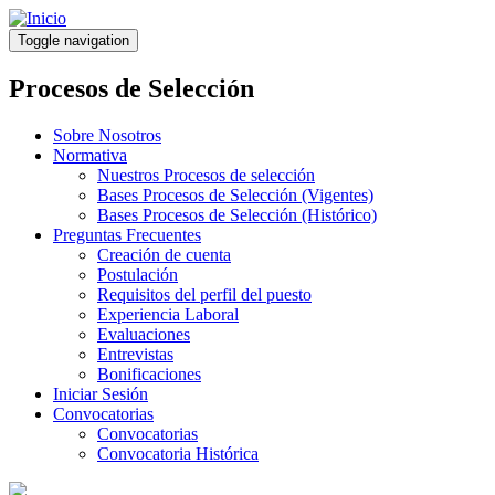
Pasar
al
Toggle navigation
contenido
principal
Procesos de Selección
Sobre Nosotros
Normativa
Nuestros Procesos de selección
Bases Procesos de Selección (Vigentes)
Bases Procesos de Selección (Histórico)
Preguntas Frecuentes
Creación de cuenta
Postulación
Requisitos del perfil del puesto
Experiencia Laboral
Evaluaciones
Entrevistas
Bonificaciones
Iniciar Sesión
Convocatorias
Convocatorias
Convocatoria Histórica