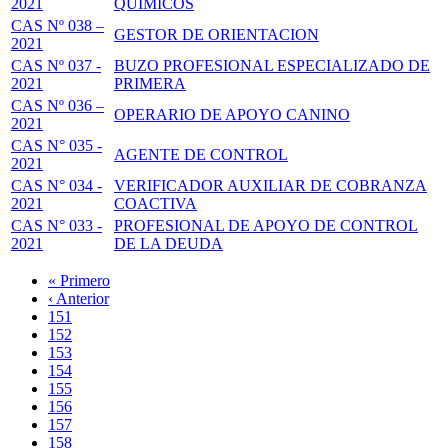
2021
QUIMICOS
CAS Nº 038 –
GESTOR DE ORIENTACION
2021
CAS Nº 037 -
BUZO PROFESIONAL ESPECIALIZADO DE
2021
PRIMERA
CAS Nº 036 –
OPERARIO DE APOYO CANINO
2021
CAS N° 035 -
AGENTE DE CONTROL
2021
CAS N° 034 -
VERIFICADOR AUXILIAR DE COBRANZA
2021
COACTIVA
CAS N° 033 -
PROFESIONAL DE APOYO DE CONTROL
2021
DE LA DEUDA
Primera
« Primero
página
Página
‹ Anterior
Paginación
anterior
Page
151
Page
152
Page
153
Page
154
Página
155
actual
Page
156
Page
157
Page
158