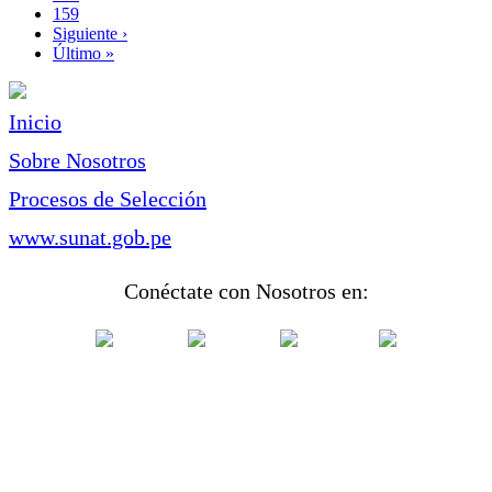
Page
159
Siguiente
Siguiente ›
página
Última
Último »
página
Inicio
Sobre Nosotros
Procesos de Selección
www.sunat.gob.pe
Conéctate con Nosotros en: