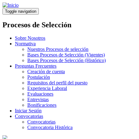
Pasar
al
Toggle navigation
contenido
principal
Procesos de Selección
Sobre Nosotros
Normativa
Nuestros Procesos de selección
Bases Procesos de Selección (Vigentes)
Bases Procesos de Selección (Histórico)
Preguntas Frecuentes
Creación de cuenta
Postulación
Requisitos del perfil del puesto
Experiencia Laboral
Evaluaciones
Entrevistas
Bonificaciones
Iniciar Sesión
Convocatorias
Convocatorias
Convocatoria Histórica