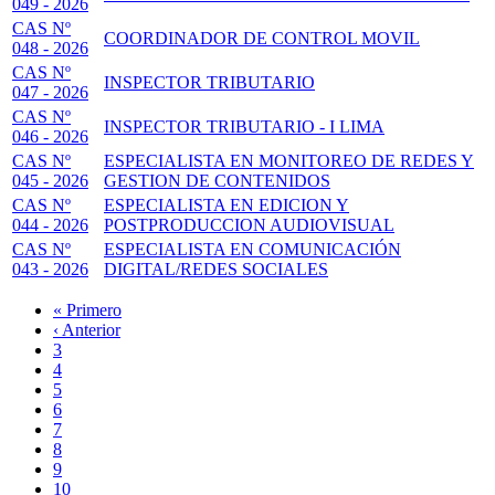
049 - 2026
CAS Nº
COORDINADOR DE CONTROL MOVIL
048 - 2026
CAS Nº
INSPECTOR TRIBUTARIO
047 - 2026
CAS Nº
INSPECTOR TRIBUTARIO - I LIMA
046 - 2026
CAS Nº
ESPECIALISTA EN MONITOREO DE REDES Y
045 - 2026
GESTION DE CONTENIDOS
CAS Nº
ESPECIALISTA EN EDICION Y
044 - 2026
POSTPRODUCCION AUDIOVISUAL
CAS Nº
ESPECIALISTA EN COMUNICACIÓN
043 - 2026
DIGITAL/REDES SOCIALES
Primera
« Primero
página
Página
‹ Anterior
Paginación
anterior
Page
3
Page
4
Page
5
Page
6
Página
7
actual
Page
8
Page
9
Page
10