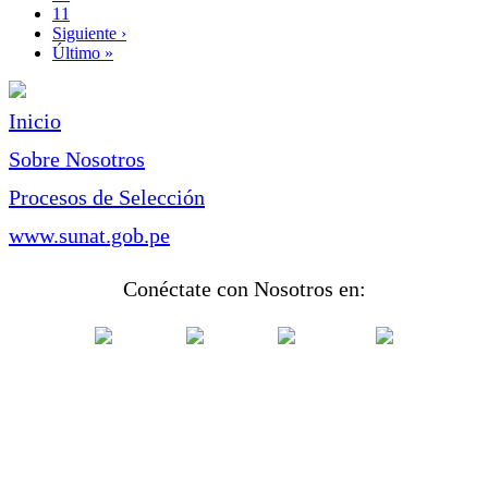
Page
11
Siguiente
Siguiente ›
página
Última
Último »
página
Inicio
Sobre Nosotros
Procesos de Selección
www.sunat.gob.pe
Conéctate con Nosotros en: