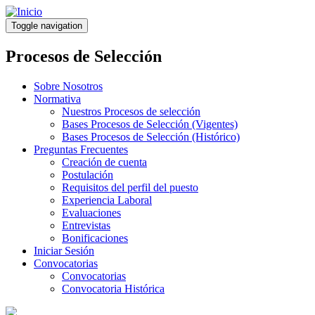
Pasar
al
Toggle navigation
contenido
principal
Procesos de Selección
Sobre Nosotros
Normativa
Nuestros Procesos de selección
Bases Procesos de Selección (Vigentes)
Bases Procesos de Selección (Histórico)
Preguntas Frecuentes
Creación de cuenta
Postulación
Requisitos del perfil del puesto
Experiencia Laboral
Evaluaciones
Entrevistas
Bonificaciones
Iniciar Sesión
Convocatorias
Convocatorias
Convocatoria Histórica