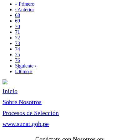
Primera
« Primero
página
Página
‹ Anterior
Paginación
anterior
Page
68
Page
69
Page
70
Page
71
Página
72
actual
Page
73
Page
74
Page
75
Page
76
Siguiente
Siguiente ›
página
Última
Último »
página
Inicio
Sobre Nosotros
Procesos de Selección
www.sunat.gob.pe
Conéctate con Nosotros en: