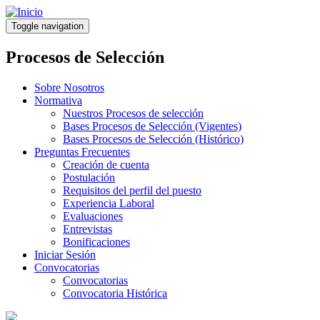
Pasar
al
Toggle navigation
contenido
principal
Procesos de Selección
Sobre Nosotros
Normativa
Nuestros Procesos de selección
Bases Procesos de Selección (Vigentes)
Bases Procesos de Selección (Histórico)
Preguntas Frecuentes
Creación de cuenta
Postulación
Requisitos del perfil del puesto
Experiencia Laboral
Evaluaciones
Entrevistas
Bonificaciones
Iniciar Sesión
Convocatorias
Convocatorias
Convocatoria Histórica