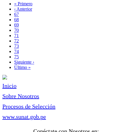
Primera
« Primero
página
Página
‹ Anterior
Paginación
anterior
Page
67
Page
68
Page
69
Page
70
Página
71
actual
Page
72
Page
73
Page
74
Page
75
Siguiente
Siguiente ›
página
Última
Último »
página
Inicio
Sobre Nosotros
Procesos de Selección
www.sunat.gob.pe
Conéctate con Nosotros en: