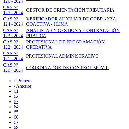
126 - 2024
CAS Nº
GESTOR DE ORIENTACIÓN TRIBUTARIA
125 - 2024
CAS Nº
VERIFICADOR AUXILIAR DE COBRANZA
124 - 2024
COACTIVA - I LIMA
CAS Nº
ANALISTA EN GESTION Y CONTRATACIÓN
123 - 2024
PUBLICA
CAS Nº
PROFESIONAL DE PROGRAMACIÓN
122 - 2024
OPERATIVA
CAS Nº
PROFESIONAL ADMINISTRATIVO
121 - 2024
CAS Nº
COORDINADOR DE CONTROL MOVIL
120 - 2024
Primera
« Primero
página
Página
‹ Anterior
Paginación
anterior
Page
61
Page
62
Page
63
Page
64
Página
65
actual
Page
66
Page
67
Page
68