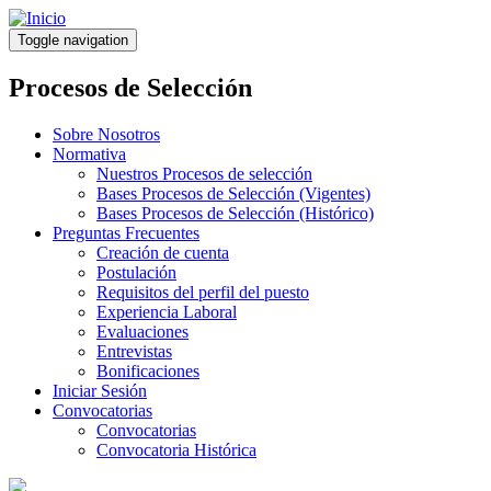
Pasar
al
Toggle navigation
contenido
principal
Procesos de Selección
Sobre Nosotros
Normativa
Nuestros Procesos de selección
Bases Procesos de Selección (Vigentes)
Bases Procesos de Selección (Histórico)
Preguntas Frecuentes
Creación de cuenta
Postulación
Requisitos del perfil del puesto
Experiencia Laboral
Evaluaciones
Entrevistas
Bonificaciones
Iniciar Sesión
Convocatorias
Convocatorias
Convocatoria Histórica