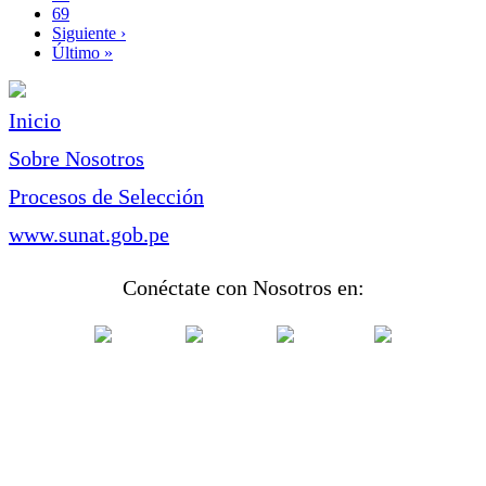
Page
69
Siguiente
Siguiente ›
página
Última
Último »
página
Inicio
Sobre Nosotros
Procesos de Selección
www.sunat.gob.pe
Conéctate con Nosotros en: