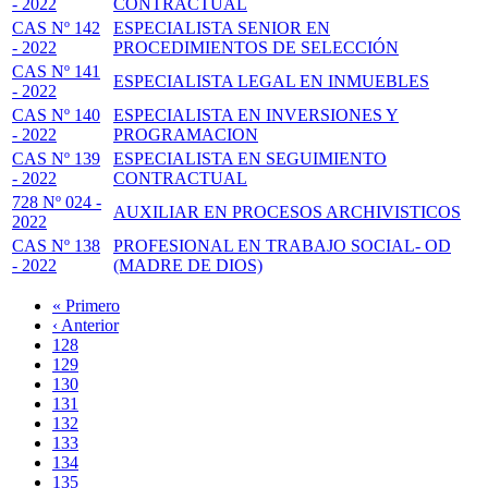
- 2022
CONTRACTUAL
CAS Nº 142
ESPECIALISTA SENIOR EN
- 2022
PROCEDIMIENTOS DE SELECCIÓN
CAS Nº 141
ESPECIALISTA LEGAL EN INMUEBLES
- 2022
CAS Nº 140
ESPECIALISTA EN INVERSIONES Y
- 2022
PROGRAMACION
CAS Nº 139
ESPECIALISTA EN SEGUIMIENTO
- 2022
CONTRACTUAL
728 Nº 024 -
AUXILIAR EN PROCESOS ARCHIVISTICOS
2022
CAS Nº 138
PROFESIONAL EN TRABAJO SOCIAL- OD
- 2022
(MADRE DE DIOS)
Primera
« Primero
página
Página
‹ Anterior
Paginación
anterior
Page
128
Page
129
Page
130
Page
131
Página
132
actual
Page
133
Page
134
Page
135