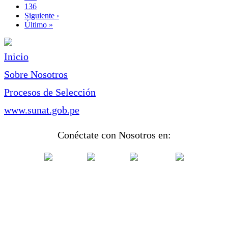
Page
136
Siguiente
Siguiente ›
página
Última
Último »
página
Inicio
Sobre Nosotros
Procesos de Selección
www.sunat.gob.pe
Conéctate con Nosotros en: