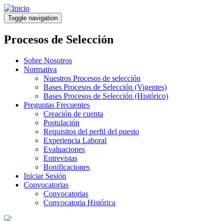
Pasar
al
Toggle navigation
contenido
principal
Procesos de Selección
Sobre Nosotros
Normativa
Nuestros Procesos de selección
Bases Procesos de Selección (Vigentes)
Bases Procesos de Selección (Histórico)
Preguntas Frecuentes
Creación de cuenta
Postulación
Requisitos del perfil del puesto
Experiencia Laboral
Evaluaciones
Entrevistas
Bonificaciones
Iniciar Sesión
Convocatorias
Convocatorias
Convocatoria Histórica