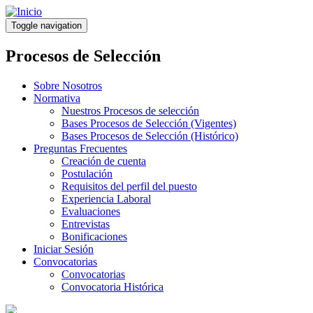
Pasar
al
Toggle navigation
contenido
principal
Procesos de Selección
Sobre Nosotros
Normativa
Nuestros Procesos de selección
Bases Procesos de Selección (Vigentes)
Bases Procesos de Selección (Histórico)
Preguntas Frecuentes
Creación de cuenta
Postulación
Requisitos del perfil del puesto
Experiencia Laboral
Evaluaciones
Entrevistas
Bonificaciones
Iniciar Sesión
Convocatorias
Convocatorias
Convocatoria Histórica