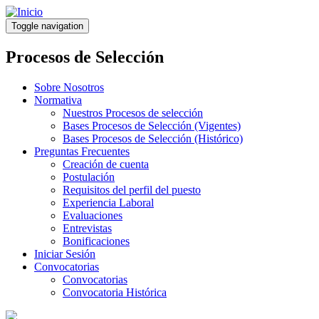
Pasar
al
Toggle navigation
contenido
principal
Procesos de Selección
Sobre Nosotros
Normativa
Nuestros Procesos de selección
Bases Procesos de Selección (Vigentes)
Bases Procesos de Selección (Histórico)
Preguntas Frecuentes
Creación de cuenta
Postulación
Requisitos del perfil del puesto
Experiencia Laboral
Evaluaciones
Entrevistas
Bonificaciones
Iniciar Sesión
Convocatorias
Convocatorias
Convocatoria Histórica