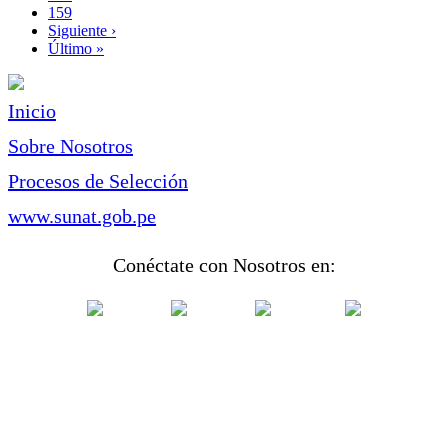
actual
Page
159
Siguiente
Siguiente ›
página
Última
Último »
página
Inicio
Sobre Nosotros
Procesos de Selección
www.sunat.gob.pe
Conéctate con Nosotros en: