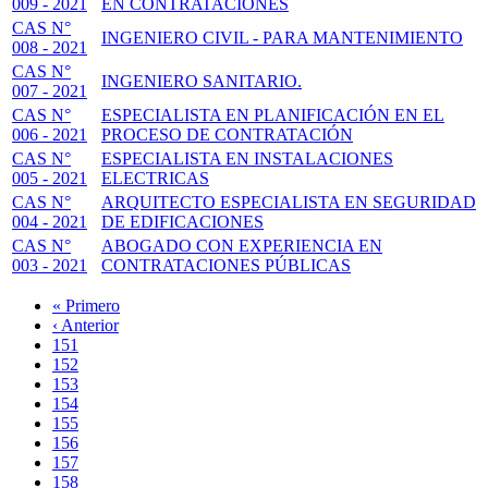
009 - 2021
EN CONTRATACIONES
CAS N°
INGENIERO CIVIL - PARA MANTENIMIENTO
008 - 2021
CAS N°
INGENIERO SANITARIO.
007 - 2021
CAS N°
ESPECIALISTA EN PLANIFICACIÓN EN EL
006 - 2021
PROCESO DE CONTRATACIÓN
CAS N°
ESPECIALISTA EN INSTALACIONES
005 - 2021
ELECTRICAS
CAS N°
ARQUITECTO ESPECIALISTA EN SEGURIDAD
004 - 2021
DE EDIFICACIONES
CAS N°
ABOGADO CON EXPERIENCIA EN
003 - 2021
CONTRATACIONES PÚBLICAS
Primera
« Primero
página
Página
‹ Anterior
Paginación
anterior
Page
151
Page
152
Page
153
Page
154
Page
155
Page
156
Page
157
Página
158