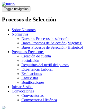
Pasar
al
Toggle navigation
contenido
principal
Procesos de Selección
Sobre Nosotros
Normativa
Nuestros Procesos de selección
Bases Procesos de Selección (Vigentes)
Bases Procesos de Selección (Histórico)
Preguntas Frecuentes
Creación de cuenta
Postulación
Requisitos del perfil del puesto
Experiencia Laboral
Evaluaciones
Entrevistas
Bonificaciones
Iniciar Sesión
Convocatorias
Convocatorias
Convocatoria Histórica