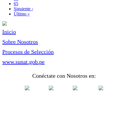
Page
65
Siguiente
Siguiente ›
página
Última
Último »
página
Inicio
Sobre Nosotros
Procesos de Selección
www.sunat.gob.pe
Conéctate con Nosotros en: