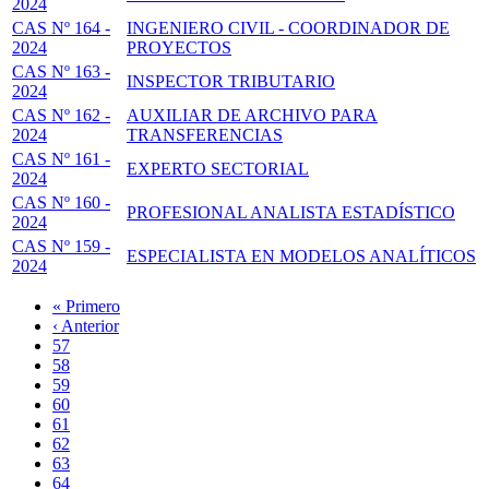
2024
CAS Nº 164 -
INGENIERO CIVIL - COORDINADOR DE
2024
PROYECTOS
CAS Nº 163 -
INSPECTOR TRIBUTARIO
2024
CAS Nº 162 -
AUXILIAR DE ARCHIVO PARA
2024
TRANSFERENCIAS
CAS Nº 161 -
EXPERTO SECTORIAL
2024
CAS Nº 160 -
PROFESIONAL ANALISTA ESTADÍSTICO
2024
CAS Nº 159 -
ESPECIALISTA EN MODELOS ANALÍTICOS
2024
Primera
« Primero
página
Página
‹ Anterior
Paginación
anterior
Page
57
Page
58
Page
59
Page
60
Página
61
actual
Page
62
Page
63
Page
64