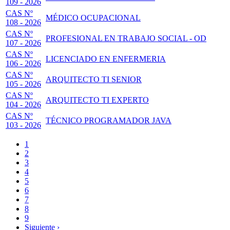
109 - 2026
CAS Nº
MÉDICO OCUPACIONAL
108 - 2026
CAS Nº
PROFESIONAL EN TRABAJO SOCIAL - OD
107 - 2026
CAS Nº
LICENCIADO EN ENFERMERIA
106 - 2026
CAS Nº
ARQUITECTO TI SENIOR
105 - 2026
CAS Nº
ARQUITECTO TI EXPERTO
104 - 2026
CAS Nº
TÉCNICO PROGRAMADOR JAVA
103 - 2026
Página
1
actual
Page
2
Paginación
Page
3
Page
4
Page
5
Page
6
Page
7
Page
8
Page
9
Siguiente
Siguiente ›