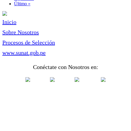
página
Última
Último »
página
Inicio
Sobre Nosotros
Procesos de Selección
www.sunat.gob.pe
Conéctate con Nosotros en: