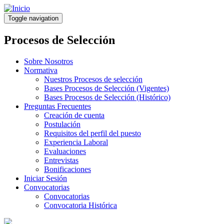
Pasar
al
Toggle navigation
contenido
principal
Procesos de Selección
Sobre Nosotros
Normativa
Nuestros Procesos de selección
Bases Procesos de Selección (Vigentes)
Bases Procesos de Selección (Histórico)
Preguntas Frecuentes
Creación de cuenta
Postulación
Requisitos del perfil del puesto
Experiencia Laboral
Evaluaciones
Entrevistas
Bonificaciones
Iniciar Sesión
Convocatorias
Convocatorias
Convocatoria Histórica