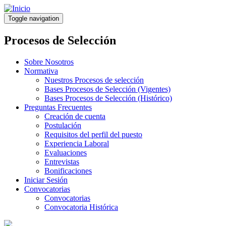
Pasar
al
Toggle navigation
contenido
principal
Procesos de Selección
Sobre Nosotros
Normativa
Nuestros Procesos de selección
Bases Procesos de Selección (Vigentes)
Bases Procesos de Selección (Histórico)
Preguntas Frecuentes
Creación de cuenta
Postulación
Requisitos del perfil del puesto
Experiencia Laboral
Evaluaciones
Entrevistas
Bonificaciones
Iniciar Sesión
Convocatorias
Convocatorias
Convocatoria Histórica