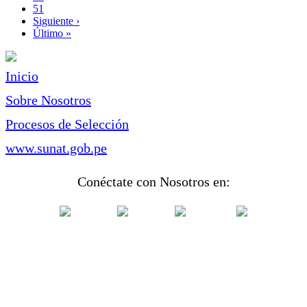
Page
51
Siguiente
Siguiente ›
página
Última
Último »
página
Inicio
Sobre Nosotros
Procesos de Selección
www.sunat.gob.pe
Conéctate con Nosotros en: