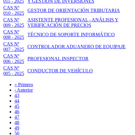
011 - 2025
Y GESTIÓN DE INVERSIONES
CAS Nº
GESTOR DE ORIENTACIÓN TRIBUTARIA
010 - 2025
CAS Nº
ASISTENTE PROFESIONAL - ANÁLISIS Y
009 - 2025
VERIFICACIÓN DE PRECIOS
CAS Nº
TÉCNICO DE SOPORTE INFORMÁTICO
008 - 2025
CAS Nº
CONTROLADOR ADUANERO DE EQUIPAJE
007 - 2025
CAS Nº
PROFESIONAL INSPECTOR
006 - 2025
CAS Nº
CONDUCTOR DE VEHÍCULO
005 - 2025
Primera
« Primero
página
Página
‹ Anterior
Paginación
anterior
Page
43
Page
44
Page
45
Page
46
Página
47
actual
Page
48
Page
49
Page
50